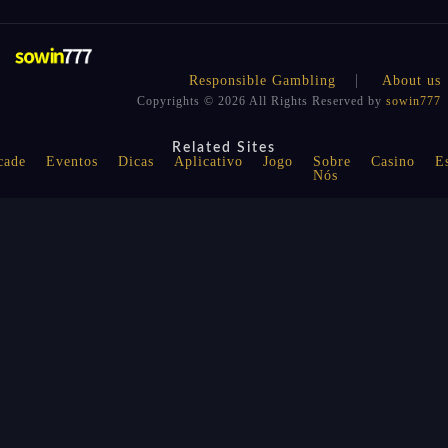
Responsible Gambling
About us
Copyrights © 2026 All Rights Reserved by
sowin777
Related Sites
cade
Eventos
Dicas
Aplicativo
Jogo
Sobre
Casino
E
Nós