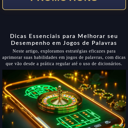
Dicas Essenciais para Melhorar seu
Desempenho em Jogos de Palavras
Neste artigo, exploramos estratégias eficazes para
aprimorar suas habilidades em jogos de palavras, com dicas
que vão desde a prática regular até o uso de dicionários.