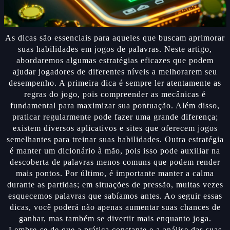
As dicas são essenciais para aqueles que buscam aprimorar
suas habilidades em jogos de palavras. Neste artigo,
abordaremos algumas estratégias eficazes que podem
ajudar jogadores de diferentes níveis a melhorarem seu
desempenho. A primeira dica é sempre ler atentamente as
regras do jogo, pois compreender as mecânicas é
fundamental para maximizar sua pontuação. Além disso,
praticar regularmente pode fazer uma grande diferença;
existem diversos aplicativos e sites que oferecem jogos
semelhantes para treinar suas habilidades. Outra estratégia
é manter um dicionário à mão, pois isso pode auxiliar na
descoberta de palavras menos comuns que podem render
mais pontos. Por último, é importante manter a calma
durante as partidas; em situações de pressão, muitas vezes
esquecemos palavras que sabíamos antes. Ao seguir essas
dicas, você poderá não apenas aumentar suas chances de
ganhar, mas também se divertir mais enquanto joga.
Lembre-se de que a prática constante e a análise das suas