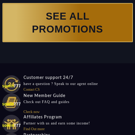
SEE ALL
PROMOTIONS
Customer support 24/7
have a question ? Speak to our agent online
Contact CS
New Member Guide
Check out FAQ and guides
Check now
Affiliates Program
Partner with us and earn some income!
Find Out more