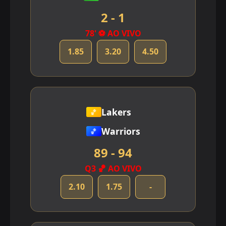
2 - 1
78' ⚽ AO VIVO
1.85
3.20
4.50
Lakers
🏀
Warriors
🏀
89 - 94
Q3 🏀 AO VIVO
2.10
1.75
-