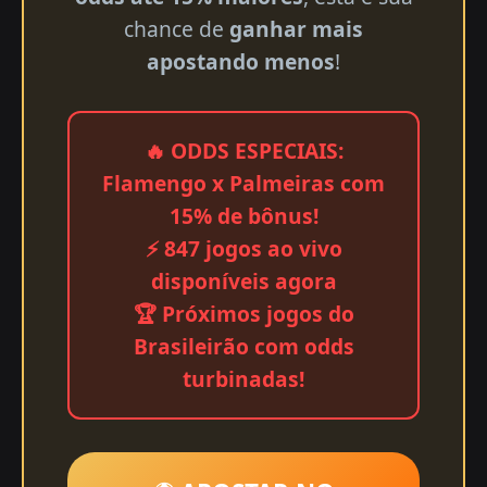
chance de
ganhar mais
apostando menos
!
🔥 ODDS ESPECIAIS:
Flamengo x Palmeiras com
15% de bônus!
⚡ 847 jogos ao vivo
disponíveis agora
🏆 Próximos jogos do
Brasileirão com odds
turbinadas!