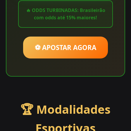
🔥
ODDS TURBINADAS:
Brasileirão
com odds até 15% maiores!
⚽ APOSTAR AGORA
🏆 Modalidades
Esportivas