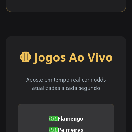
🔴 Jogos Ao Vivo
Aposte em tempo real com odds
atualizadas a cada segundo
Flamengo
🇧🇷
Palmeiras
🇧🇷