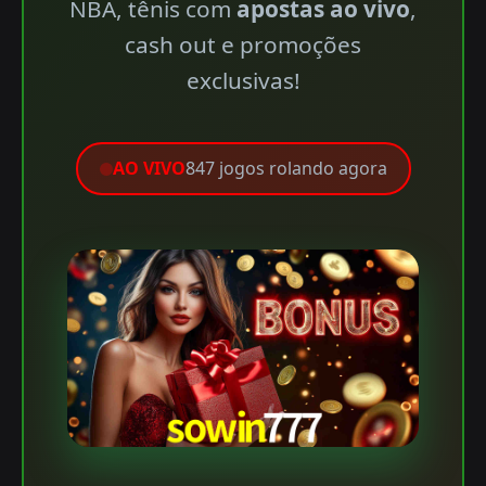
NBA, tênis com
apostas ao vivo
,
cash out e promoções
exclusivas!
AO VIVO
847 jogos rolando agora