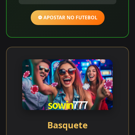
⚽ APOSTAR NO FUTEBOL
Basquete