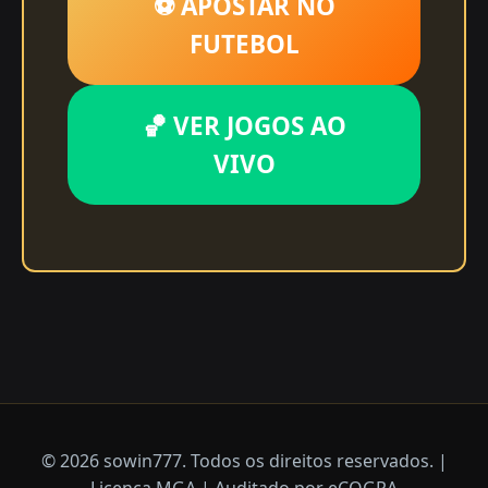
⚽ APOSTAR NO
FUTEBOL
🏀 VER JOGOS AO
VIVO
© 2026 sowin777. Todos os direitos reservados. |
Licença MGA | Auditado por eCOGRA