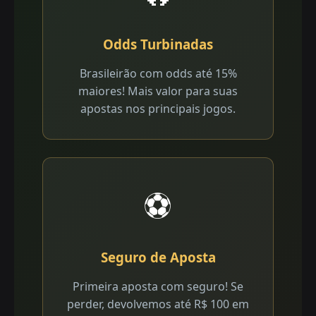
Odds Turbinadas
Brasileirão com odds até 15%
maiores! Mais valor para suas
apostas nos principais jogos.
⚽
Seguro de Aposta
Primeira aposta com seguro! Se
perder, devolvemos até R$ 100 em