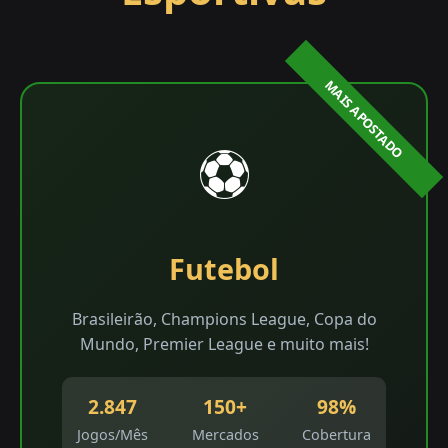
⚽
Futebol
Brasileirão, Champions League, Copa do
Mundo, Premier League e muito mais!
2.847
150+
98%
Jogos/Mês
Mercados
Cobertura