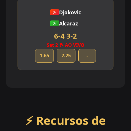
Djokovic
🎾
Alcaraz
🎾
6-4 3-2
Set 2 🎾 AO VIVO
1.65
2.25
-
⚡ Recursos de