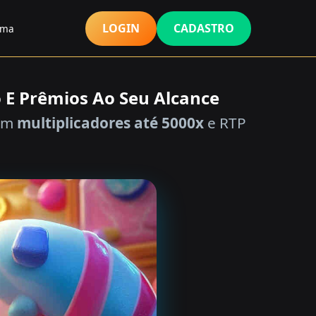
LOGIN
CADASTRO
rma
 E Prêmios Ao Seu Alcance
com
multiplicadores até 5000x
e RTP