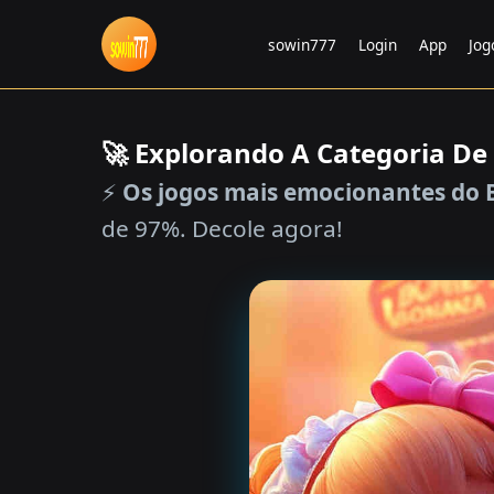
sowin777
Login
App
Jog
🚀 Explorando A Categoria De
⚡
Os jogos mais emocionantes do B
de 97%. Decole agora!