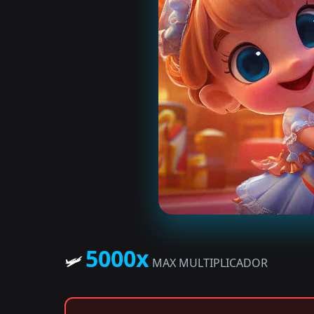
5000x
🛩️
MAX MULTIPLICADOR