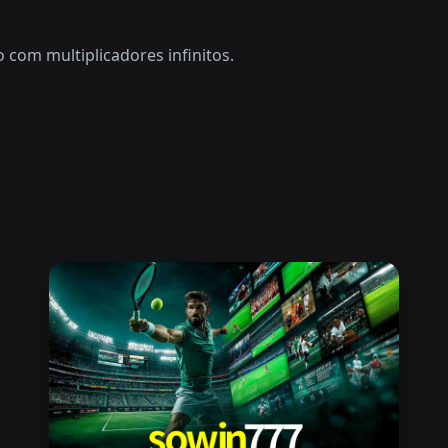
com multiplicadores infinitos.