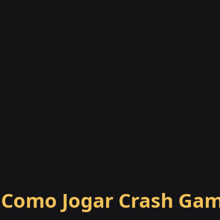
 Como Jogar Crash Ga