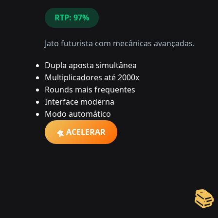
RTP: 97%
Jato futurista com mecânicas avançadas.
Dupla aposta simultânea
Multiplicadores até 2000x
Rounds mais frequentes
Interface moderna
Modo automático
🛸 ACELERAR
📚