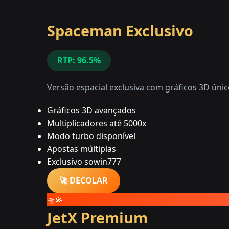
Spaceman Exclusivo
RTP: 96.5%
Versão espacial exclusiva com gráficos 3D únic
Gráficos 3D avançados
Multiplicadores até 5000x
Modo turbo disponível
Apostas múltiplas
Exclusivo sowin777
🚀 DECOLAR
🛸💫
JetX Premium