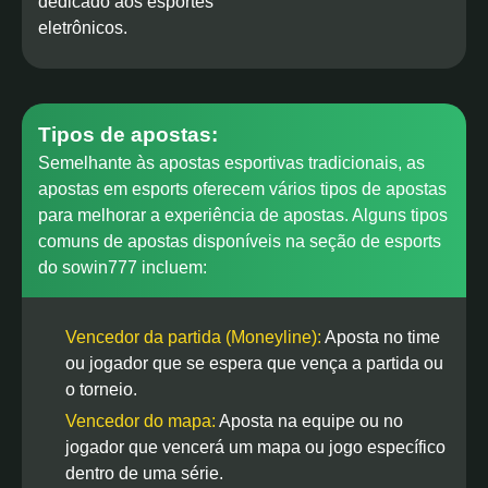
dedicado aos esportes
eletrônicos.
Tipos de apostas:
Semelhante às apostas esportivas tradicionais, as
apostas em esports oferecem vários tipos de apostas
para melhorar a experiência de apostas. Alguns tipos
comuns de apostas disponíveis na seção de esports
do sowin777 incluem:
Vencedor da partida (Moneyline):
Aposta no time
ou jogador que se espera que vença a partida ou
o torneio.
Vencedor do mapa:
Aposta na equipe ou no
jogador que vencerá um mapa ou jogo específico
dentro de uma série.