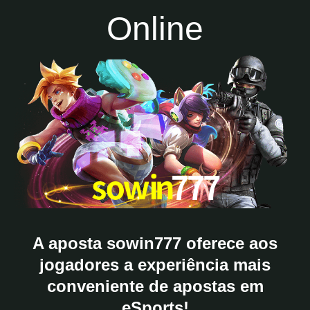
Online
A aposta sowin777 oferece aos
jogadores a experiência mais
conveniente de apostas em
eSports!