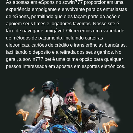
As apostas em eSports no sowin777 proporcionam uma
experiência empolgante e envolvente para os entusiastas
de eSports, permitindo que eles façam parte da ação e
apoiem seus times e jogadores favoritos. Nosso site é
fácil de navegar e amigável. Oferecemos uma variedade
de métodos de pagamento, incluindo carteiras
eletrônicas, cartões de crédito e transferências bancárias,
facilitando o depósito e a retirada dos seus ganhos. No
geral, a sowin777 bet é uma ótima opção para qualquer
pessoa interessada em apostas em esportes eletrônicos.