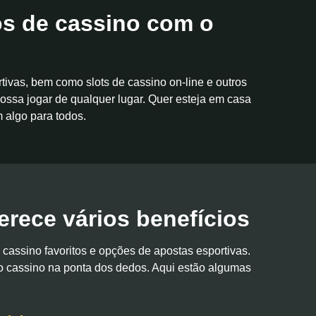
os de cassino com o
tivas, bem como slots de cassino on-line e outros
possa jogar de qualquer lugar. Quer esteja em casa
 algo para todos.
erece vários benefícios
 cassino favoritos e opções de apostas esportivas.
o cassino na ponta dos dedos. Aqui estão algumas