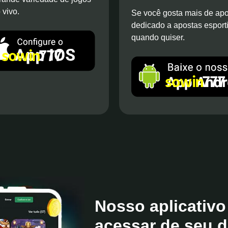
 vivo.
Se você gosta mais de apos
dedicado a apostas esport
quando quiser.
Nosso aplicativo 
acessar de seu d