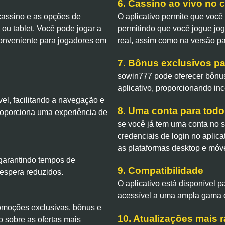
6. Cassino ao vivo no c
cassino e as opções de
O aplicativo permite que você
ou tablet. Você pode jogar a
permitindo que você jogue jo
conveniente para jogadores em
real, assim como na versão pa
7. Bônus exclusivos pa
sowin777 pode oferecer bônus
aplicativo, proporcionando inc
vel, facilitando a navegação e
8. Uma conta para tod
proporciona uma experiência de
se você já tem uma conta no 
credenciais de login no aplica
as plataformas desktop e móve
 garantindo tempos de
9. Compatibilidade
 espera reduzidos.
O aplicativo está disponível p
acessível a uma ampla gama d
romoções exclusivas, bônus e
10. Atualizações mais 
o sobre as ofertas mais