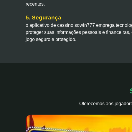
recentes.
5. Segurança
o aplicativo de cassino sowin777 emprega tecnolog
proteger suas informações pessoais e financeiras
jogo seguro e protegido.
Oferecemos aos jogadores