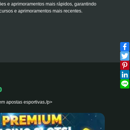
ções e aprimoramentos mais rápidos, garantindo
cursos e aprimoramentos mais recentes.
p
em apostas esportivas./p>