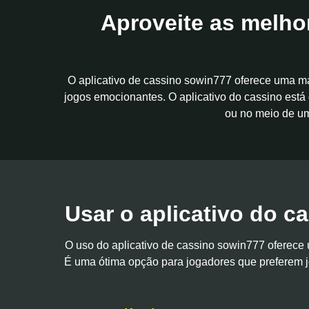
Aproveite as melho
O aplicativo de cassino sowin777 oferece uma man
jogos emocionantes. O aplicativo do cassino está 
ou no meio de um
Usar o aplicativo do c
O uso do aplicativo de cassino sowin777 oferece u
É uma ótima opção para jogadores que preferem j