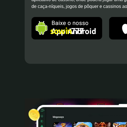
de caça-níqueis, jogos de pôquer e cassinos ao