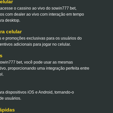
elular
 acesse o cassino ao vivo do sowin777 bet,
gos com dealer ao vivo com interação em tempo
ra desktop.
ra celular
 e promoções exclusivas para os usuários do
entivos adicionais para jogar no celular.
os
sowin777 bet, você pode usar as mesmas
tivo, proporcionando uma integração perfeita entre
l.
ara dispositivos iOS e Android, tornando-o
e usuários.
rápidas