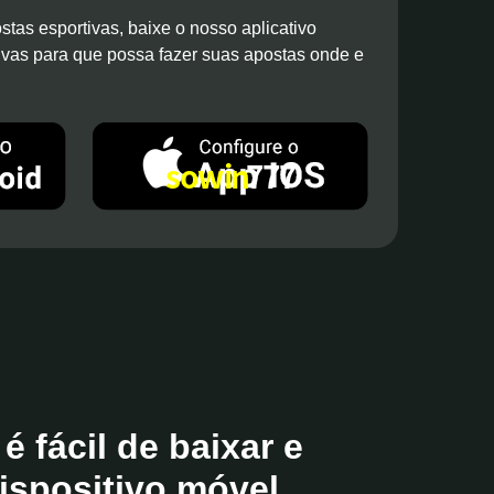
tas esportivas, baixe o nosso aplicativo
ivas para que possa fazer suas apostas onde e
é fácil de baixar e
ispositivo móvel