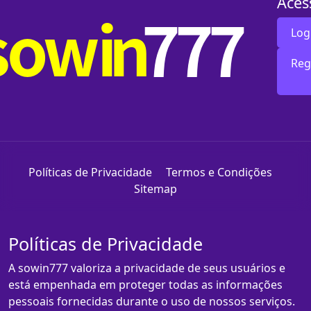
Aces
Log
Reg
Políticas de Privacidade
Termos e Condições
Sitemap
Políticas de Privacidade
A sowin777 valoriza a privacidade de seus usuários e
está empenhada em proteger todas as informações
pessoais fornecidas durante o uso de nossos serviços.