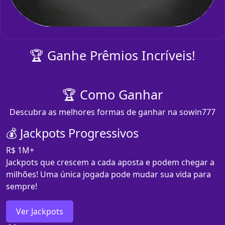
🏆 Ganhe Prêmios Incríveis!
🏆 Como Ganhar
Descubra as melhores formas de ganhar na sowin777
💰 Jackpots Progressivos
R$ 1M+
Jackpots que crescem a cada aposta e podem chegar a
milhões! Uma única jogada pode mudar sua vida para
sempre!
Ver Jackpots