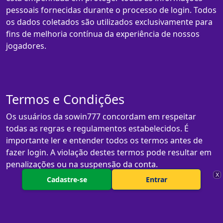
pessoais fornecidas durante o processo de login. Todos
os dados coletados são utilizados exclusivamente para
fins de melhoria contínua da experiência de nossos
jogadores.
Termos e Condições
Os usuários da sowin777 concordam em respeitar
todas as regras e regulamentos estabelecidos. É
importante ler e entender todos os termos antes de
fazer login. A violação destes termos pode resultar em
penalizações ou na suspensão da conta.
X
Cadastre-se
Entrar