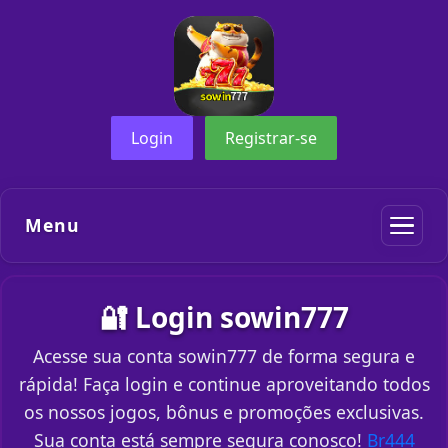
Login
Registrar-se
Menu
🔐 Login sowin777
Acesse sua conta sowin777 de forma segura e
rápida! Faça login e continue aproveitando todos
os nossos jogos, bônus e promoções exclusivas.
Sua conta está sempre segura conosco!
Br444