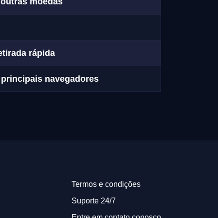
s outras moedas
tirada rápida
 principais navegadores
Termos e condições
Suporte 24/7
Entre em contato conosco