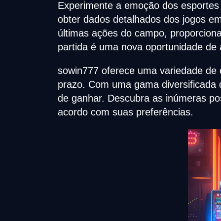
Experimente a emoção dos esportes a
obter dados detalhados dos jogos em
últimas ações do campo, proporciona
partida é uma nova oportunidade de 
sowin777 oferece uma variedade de o
prazo. Com uma gama diversificada d
de ganhar. Descubra as inúmeras poss
acordo com suas preferências.