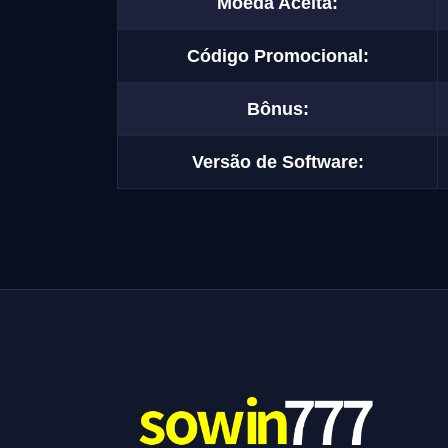
Moeda Aceita:
Código Promocional:
Bônus:
Versão de Software: