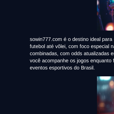
sowin777.com é o destino ideal par
futebol até vôlei, com foco especial 
combinadas, com odds atualizadas em
você acompanhe os jogos enquanto 
eventos esportivos do Brasil.