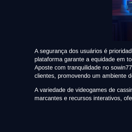
A segurança dos usuários é priorida
plataforma garante a equidade em to
Aposte com tranquilidade no sowin7
clientes, promovendo um ambiente de
A variedade de videogames de cassino
marcantes e recursos interativos, of