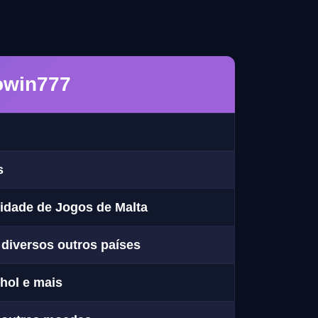
owin777
s
idade de Jogos de Malta
 diversos outros países
hol e mais