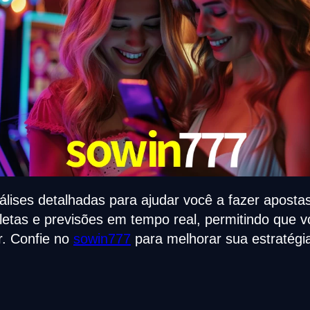
álises detalhadas para ajudar você a fazer apost
pletas e previsões em tempo real, permitindo qu
r. Confie no
sowin777
para melhorar sua estratégi