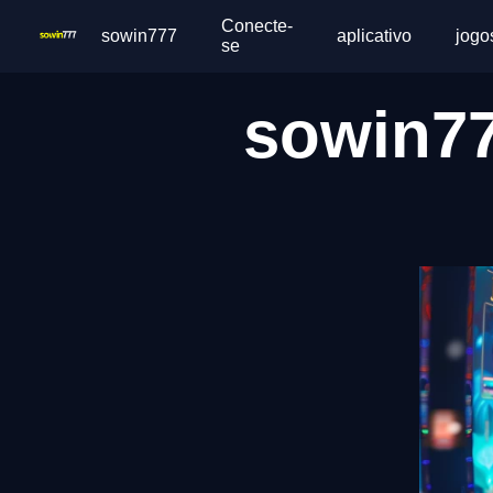
Conecte-
sowin777
aplicativo
jogo
se
sowin77