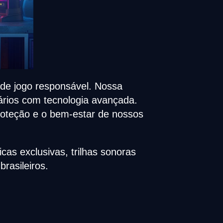
 de jogo responsável. Nossa
ários com tecnologia avançada.
oteção e o bem-estar de nossos
as exclusivas, trilhas sonoras
rasileiros.